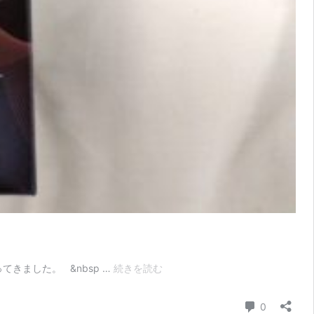
床
きました。 &nbsp …
続きを読む
屋
も
コメント
0
ビ