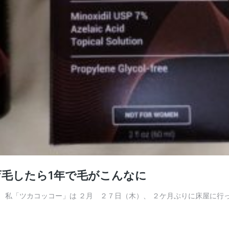
毛したら1年で毛がこんなに
「ツカコッコー」は ２月 ２７日（木）、 ２ケ月ぶりに床屋に行って