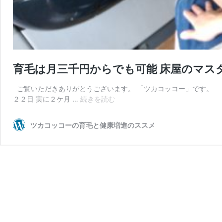
育毛は月三千円からでも可能 床屋のマス
ご覧いただきありがとうございます。 「ツカコッコー」です。 
育
２２日 実に２ケ月 …
続きを読む
毛
は
ツカコッコーの育毛と健康増進のススメ
月
三
千
円
か
ら
で
も
可