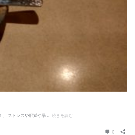
高
」 ストレスや肥満や暴 …
続きを読む
血
糖
コメント
0
要