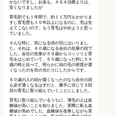
かないですし、お金も、ＡＧＡ治療よりは、
安くなりましたが
育毛剤でも１年間で、約１１万円もかかりま
すし育毛歴も１０年以上になるのに、毛は生
えてこないので、もう育毛はやめようと思っ
ていました。
そんな時に、気になる頭が目にはいりまし
た。それは、６０歳になる会社の先輩の頭で
した。会社の先輩が５９歳からコッソリと育
毛をはじめていて、６０歳になった時に５９
歳の時と比べて、明らかに頭の毛の密度が濃
くなったのを目の当たりにしたからです。
６０歳の人の頭が濃くなったのなら自分の頭
も必ず濃くなるはずだと、勝手に信じて３回
目の育毛に取り組んでいくことにしました。
育毛に取り組んでいるうちに、薄毛の人は血
糖値が高いことを知りました。実際に私も血
糖値が高めでした。血糖値を改善しながら育