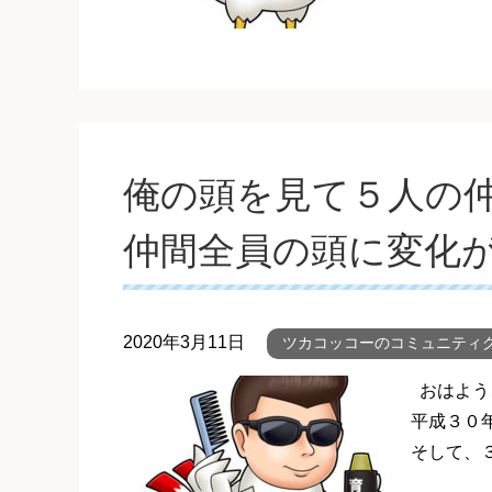
俺の頭を見て５人の
仲間全員の頭に変化
2020年3月11日
ツカコッコーのコミュニティ
おはよう
平成３０
そして、３