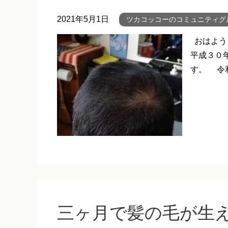
2021年5月1日
ツカコッコーのコミュニティグ
おはよう
平成３０
す。 令和
三ヶ月で髪の毛が生え