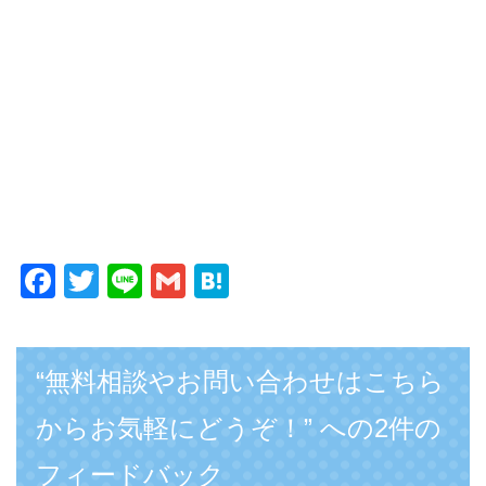
F
T
Li
G
H
a
wi
n
m
at
c
tt
e
ail
e
e
er
n
“無料相談やお問い合わせはこちら
b
a
からお気軽にどうぞ！” への2件の
o
フィードバック