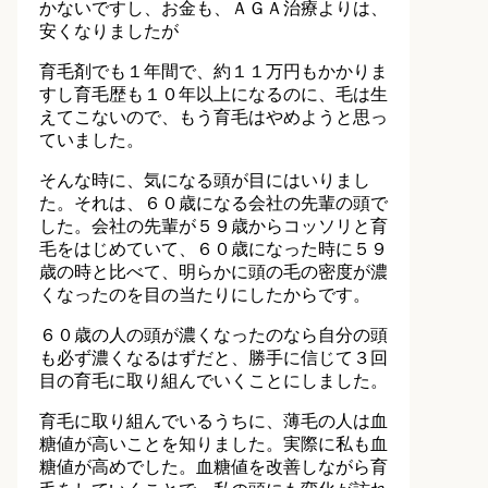
かないですし、お金も、ＡＧＡ治療よりは、
安くなりましたが
育毛剤でも１年間で、約１１万円もかかりま
すし育毛歴も１０年以上になるのに、毛は生
えてこないので、もう育毛はやめようと思っ
ていました。
そんな時に、気になる頭が目にはいりまし
た。それは、６０歳になる会社の先輩の頭で
した。会社の先輩が５９歳からコッソリと育
毛をはじめていて、６０歳になった時に５９
歳の時と比べて、明らかに頭の毛の密度が濃
くなったのを目の当たりにしたからです。
６０歳の人の頭が濃くなったのなら自分の頭
も必ず濃くなるはずだと、勝手に信じて３回
目の育毛に取り組んでいくことにしました。
育毛に取り組んでいるうちに、薄毛の人は血
糖値が高いことを知りました。実際に私も血
糖値が高めでした。血糖値を改善しながら育