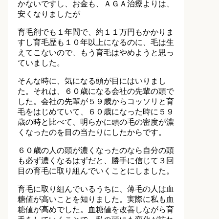
かないですし、お金も、ＡＧＡ治療よりは、
安くなりましたが
育毛剤でも１年間で、約１１万円もかかりま
すし育毛歴も１０年以上になるのに、毛は生
えてこないので、もう育毛はやめようと思っ
ていました。
そんな時に、気になる頭が目にはいりまし
た。それは、６０歳になる会社の先輩の頭で
した。会社の先輩が５９歳からコッソリと育
毛をはじめていて、６０歳になった時に５９
歳の時と比べて、明らかに頭の毛の密度が濃
くなったのを目の当たりにしたからです。
６０歳の人の頭が濃くなったのなら自分の頭
も必ず濃くなるはずだと、勝手に信じて３回
目の育毛に取り組んでいくことにしました。
育毛に取り組んでいるうちに、薄毛の人は血
糖値が高いことを知りました。実際に私も血
糖値が高めでした。血糖値を改善しながら育