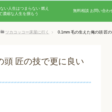
ない人生はつまらない 燃え
無料相談 お問い合わ
て濃縮な人生を掴もう
ツカコッコー床屋に行く
0.1mm 毛の生えた俺の頭 
俺の頭 匠の技で更に良い