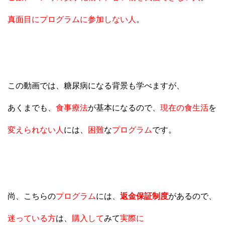
真面目にプログラムに参加しない人
。
この動画では、糖尿病になる背景も学べますが、
あくまでも、
食事療法
が基本になるので、
現在の食生活
を
変えられない人
には、
困難
な
プログラム
です。
尚、こちらの
プログラム
には、
返金保証制度
があるので、
迷っている方
は、
購入して
みて
実際に