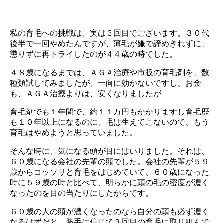
私の育毛への挑戦は、実は３回目でございます。３０代
後半で一回やめたんですが、薄毛が嫌で諦めきれずに、
懲りずに再トライしたのが４４歳の時でした。
４８歳になるまでは、ＡＧＡ治療や市販の育毛剤を、数
種類試してみましたが、一向に効かないですし、お金
も、ＡＧＡ治療よりは、安くなりましたが
育毛剤でも１年間で、約１１万円もかかりますし育毛歴
も１０年以上になるのに、毛は生えてこないので、もう
育毛はやめようと思っていました。
そんな時に、気になる頭が目にはいりました。それは、
６０歳になる会社の先輩の頭でした。会社の先輩が５９
歳からコッソリと育毛をはじめていて、６０歳になった
時に５９歳の時と比べて、明らかに頭の毛の密度が濃く
なったのを目の当たりにしたからです。
６０歳の人の頭が濃くなったのなら自分の頭も必ず濃く
なるはずだと、勝手に信じて３回目の育毛に取り組んで