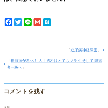
F
T
Li
G
H
a
wi
n
m
at
c
tt
e
ail
e
e
er
n
「
糖尿病神経障害
」
b
a
o
「
糖尿病が悪化！ 人工透析はとてもツライ そして 障害
o
者一級へ
」
k
コメントを残す
名前