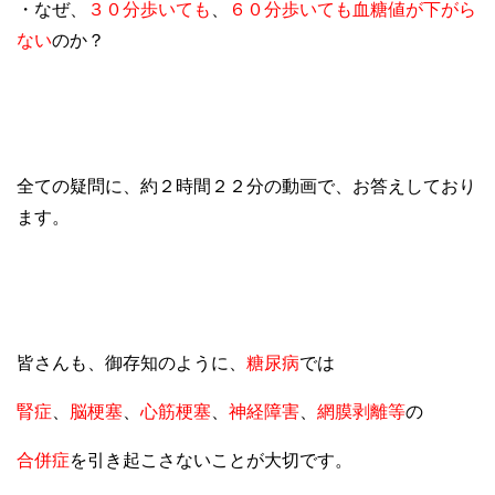
・なぜ、
３０分歩いても
、
６０分歩いても血糖値が下がら
ない
のか？
全ての疑問に、約２時間２２分の動画で、お答えしており
ます。
皆さんも、御存知のように、
糖尿病
では
腎症
、
脳梗塞
、
心筋梗塞
、
神経障害
、
網膜剥離等
の
合併症
を引き起こさないことが大切です。