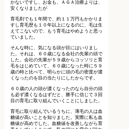
かないですし、お金も、ＡＧＡ治療よりは、
安くなりましたが
育毛剤でも１年間で、約１１万円もかかりま
すし育毛歴も１０年以上になるのに、毛は生
えてこないので、もう育毛はやめようと思っ
ていました。
そんな時に、気になる頭が目にはいりまし
た。それは、６０歳になる会社の先輩の頭で
した。会社の先輩が５９歳からコッソリと育
毛をはじめていて、６０歳になった時に５９
歳の時と比べて、明らかに頭の毛の密度が濃
くなったのを目の当たりにしたからです。
６０歳の人の頭が濃くなったのなら自分の頭
も必ず濃くなるはずだと、勝手に信じて３回
目の育毛に取り組んでいくことにしました。
育毛に取り組んでいるうちに、薄毛の人は血
糖値が高いことを知りました。実際に私も血
糖値が高めでした。血糖値を改善しながら育