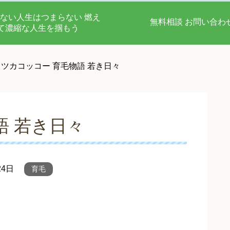
ない人生はつまらない 燃え
無料相談 お問い合わ
て濃縮な人生を掴もう
ツカコッコー 育毛物語 若き日々
語 若き日々
24日
育毛