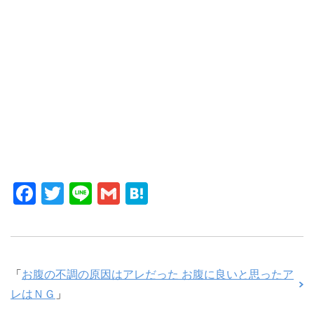
F
T
Li
G
H
a
wi
n
m
at
c
tt
e
ail
e
e
er
n
「
お腹の不調の原因はアレだった お腹に良いと思ったア
b
a
レはＮＧ
」
o