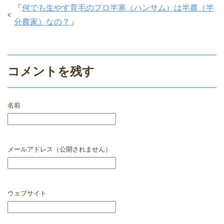
o
「
何でも生やす育毛のプロ半寒（ハンサム）は半農（半
k
分農家）なの？
」
コメントを残す
名前
メールアドレス（公開されません）
ウェブサイト