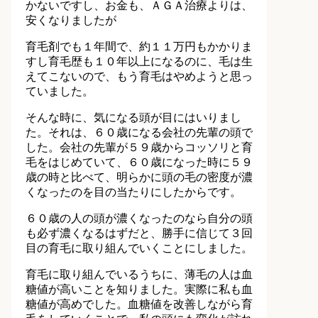
かないですし、お金も、ＡＧＡ治療よりは、
安くなりましたが
育毛剤でも１年間で、約１１万円もかかりま
すし育毛歴も１０年以上になるのに、毛は生
えてこないので、もう育毛はやめようと思っ
ていました。
そんな時に、気になる頭が目にはいりまし
た。それは、６０歳になる会社の先輩の頭で
した。会社の先輩が５９歳からコッソリと育
毛をはじめていて、６０歳になった時に５９
歳の時と比べて、明らかに頭の毛の密度が濃
くなったのを目の当たりにしたからです。
６０歳の人の頭が濃くなったのなら自分の頭
も必ず濃くなるはずだと、勝手に信じて３回
目の育毛に取り組んでいくことにしました。
育毛に取り組んでいるうちに、薄毛の人は血
糖値が高いことを知りました。実際に私も血
糖値が高めでした。血糖値を改善しながら育