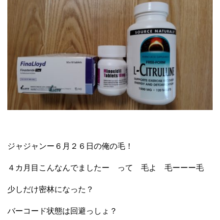
ジャジャンー６月２６日の俺の毛！
４カ月目こんなんでましたー って 毛よ 毛ーーー毛
少しだけ密林になった？
バーコード状態は回避っしょ？