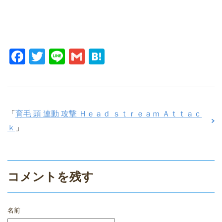
F
T
Li
G
H
a
wi
n
m
at
c
tt
e
ail
e
e
er
n
「
育毛 頭 連動 攻撃 Ｈｅａｄ ｓｔｒｅａｍ Ａｔｔａｃ
b
a
ｋ
」
o
o
k
コメントを残す
名前