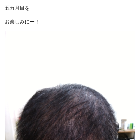
五カ月目を
お楽しみにー！