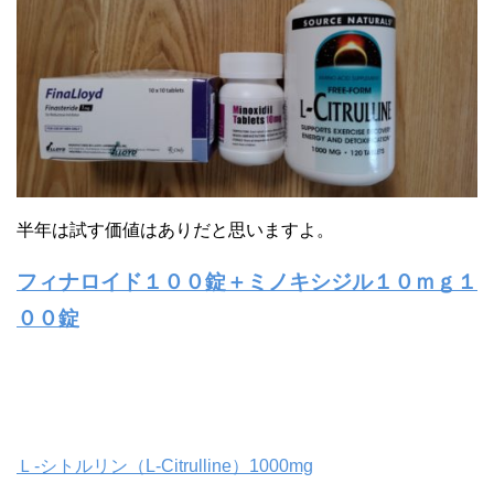
半年は試す価値はありだと思いますよ。
フィナロイド１００錠＋ミノキシジル１０ｍｇ
１
００錠
Ｌ-シトルリン（L-Citrulline）1000mg