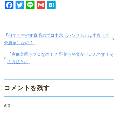
F
T
Li
G
H
a
wi
n
m
at
c
tt
e
ail
e
e
er
n
「
何でも生やす育毛のプロ半寒（ハンサム）は半農（半
b
a
分農家）なの？
」
o
o
「
家庭菜園もプロなの！？ 野菜も発育がいいんです！そ
k
の方法とは
」
コメントを残す
名前