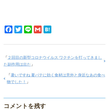
F
T
Li
G
H
a
wi
n
m
at
c
tt
e
ail
e
e
er
n
「
２回目の新型コロナウイルス ワクチンを打ってきまし
b
a
た副作用は出た
」
o
o
「
暑いですね 夏バテに効く食材は意外と身近なあの食べ
k
物でした！
」
コメントを残す