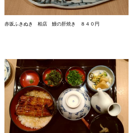
赤坂ふきぬき 柏店 鰻の肝焼き ８４０円