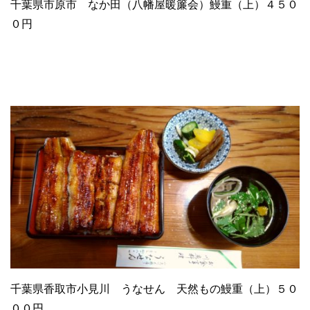
千葉県市原市 なか田（八幡屋暖簾会）鰻重（上）４５０
０円
千葉県香取市小見川 うなせん 天然もの鰻重（上）５０
００円