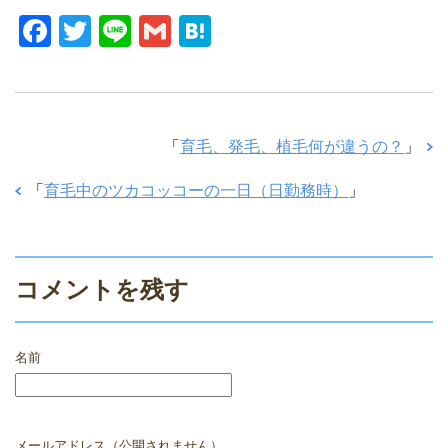
F
T
Li
G
H
a
wi
n
m
at
c
tt
e
ail
e
e
er
n
「
育毛、発毛、植毛何が違うの？
」
b
a
o
「
育毛中のツカコッコーの一日（日勤務時）
」
o
k
コメントを残す
名前
メールアドレス（公開されません）