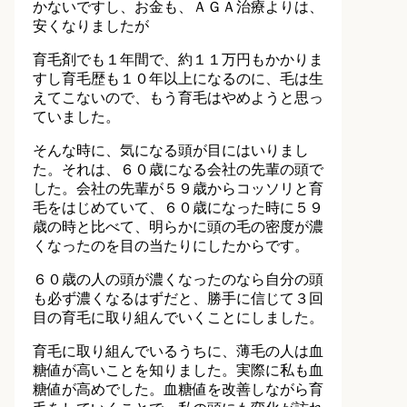
かないですし、お金も、ＡＧＡ治療よりは、
安くなりましたが
育毛剤でも１年間で、約１１万円もかかりま
すし育毛歴も１０年以上になるのに、毛は生
えてこないので、もう育毛はやめようと思っ
ていました。
そんな時に、気になる頭が目にはいりまし
た。それは、６０歳になる会社の先輩の頭で
した。会社の先輩が５９歳からコッソリと育
毛をはじめていて、６０歳になった時に５９
歳の時と比べて、明らかに頭の毛の密度が濃
くなったのを目の当たりにしたからです。
６０歳の人の頭が濃くなったのなら自分の頭
も必ず濃くなるはずだと、勝手に信じて３回
目の育毛に取り組んでいくことにしました。
育毛に取り組んでいるうちに、薄毛の人は血
糖値が高いことを知りました。実際に私も血
糖値が高めでした。血糖値を改善しながら育