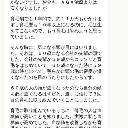
かないですし、お金も、ＡＧＡ治療よりは、
安くなりましたが
育毛剤でも１年間で、約１１万円もかかりま
すし育毛歴も１０年以上になるのに、毛は生
えてこないので、もう育毛はやめようと思っ
ていました。
そんな時に、気になる頭が目にはいりまし
た。それは、６０歳になる会社の先輩の頭で
した。会社の先輩が５９歳からコッソリと育
毛をはじめていて、６０歳になった時に５９
歳の時と比べて、明らかに頭の毛の密度が濃
くなったのを目の当たりにしたからです。
６０歳の人の頭が濃くなったのなら自分の頭
も必ず濃くなるはずだと、勝手に信じて３回
目の育毛に取り組んでいくことにしました。
育毛に取り組んでいるうちに、薄毛の人は血
糖値が高いことを知りました。実際に私も血
糖値が高めでした。血糖値を改善しながら育