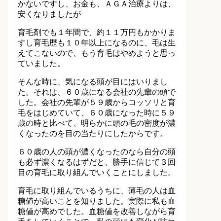
かないですし、お金も、ＡＧＡ治療よりは、
安くなりましたが
育毛剤でも１年間で、約１１万円もかかりま
すし育毛歴も１０年以上になるのに、毛は生
えてこないので、もう育毛はやめようと思っ
ていました。
そんな時に、気になる頭が目にはいりまし
た。それは、６０歳になる会社の先輩の頭で
した。会社の先輩が５９歳からコッソリと育
毛をはじめていて、６０歳になった時に５９
歳の時と比べて、明らかに頭の毛の密度が濃
くなったのを目の当たりにしたからです。
６０歳の人の頭が濃くなったのなら自分の頭
も必ず濃くなるはずだと、勝手に信じて３回
目の育毛に取り組んでいくことにしました。
育毛に取り組んでいるうちに、薄毛の人は血
糖値が高いことを知りました。実際に私も血
糖値が高めでした。血糖値を改善しながら育