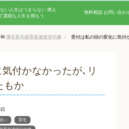
ない人生はつまらない 燃え
無料相談 お問い合わ
て濃縮な人生を掴もう
薄毛育毛発育発達状況中継
受付は私の頭の変化に気付
に気付かなかったが､リ
たもか
6日
鋭い
育毛