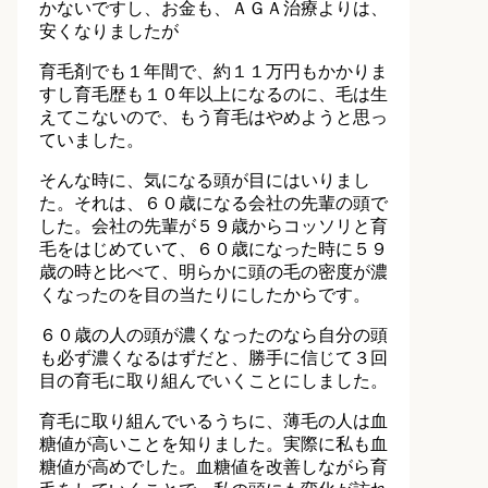
かないですし、お金も、ＡＧＡ治療よりは、
安くなりましたが
育毛剤でも１年間で、約１１万円もかかりま
すし育毛歴も１０年以上になるのに、毛は生
えてこないので、もう育毛はやめようと思っ
ていました。
そんな時に、気になる頭が目にはいりまし
た。それは、６０歳になる会社の先輩の頭で
した。会社の先輩が５９歳からコッソリと育
毛をはじめていて、６０歳になった時に５９
歳の時と比べて、明らかに頭の毛の密度が濃
くなったのを目の当たりにしたからです。
６０歳の人の頭が濃くなったのなら自分の頭
も必ず濃くなるはずだと、勝手に信じて３回
目の育毛に取り組んでいくことにしました。
育毛に取り組んでいるうちに、薄毛の人は血
糖値が高いことを知りました。実際に私も血
糖値が高めでした。血糖値を改善しながら育