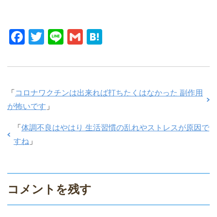
F
T
Li
G
H
a
wi
n
m
at
c
tt
e
ail
e
e
er
n
「
コロナワクチンは出来れば打ちたくはなかった 副作用
b
a
が怖いです
」
o
o
「
体調不良はやはり 生活習慣の乱れやストレスが原因で
k
すね
」
コメントを残す